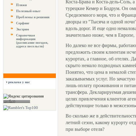
Коста-Брава и Коста-дель-Соль, 
Пляжи
турецкие Кемер и Бодрум. Он ом
Полезный опыт
Средиземного моря, что и Франци
Проблемы и решения
дворцы из "Тысяча и одной ночи"
Серфинг
вдоль дорог. И еще одно немало
Экстрим
значительно ниже, чем в Европе,
Справочная
информация
(расписание поездов,
Но далеко не все фирмы, работа
адреса посольств)
предложить своим клиентам ис
курортах, а главное, об отелях. 
скрыто немало подводных камней.
Понятно, что цена в немалой сте
заказываемых услуг. Но зачасту
реклама у нас
лишь оплату проживания и питани
трансфера. Декларируемая дешеви
целях привлечения клиентов аген
действующие только в межсезонь
Во сколько же в действительност
летний сезон, какому курорту от
при выборе отеля?