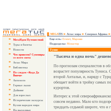
MEGA
TIS
Атлас мира
Северная Африка
Еще есть:
Египет
,
Марокко
МегаИдеи Путешествий
Подразделы:
Монастир
Туры и билеты
Тунис
Новости
Что привезти? Сувениры
"Тысяча и одна ночь" дешев
со всего света
Атлас Мира
По прогнозам специалистов в обл
Библиотека
возрастет популярность Туниса.
По следам «Кода Да
Винчи»
второй Антальи, и, наряду с Тур
Автомото
обещает войти в тройку самых п
Горные лыжи
курортов.
Дайвинг
Для взрослых
Интерес к этой североафриканско
Исторические экскурсы
совсем недавно. Мало кто подозре
Кухня народов мира
тридцать седьмой широте, что и 
На выходные