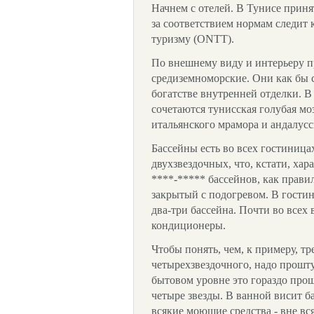
Начнем с отелей. В Тунисе приня
за соответствием нормам следит
туризму (ONTT).
По внешнему виду и интерьеру п
средиземноморские. Они как бы 
богатстве внутренней отделки. 
сочетаются тунисская голубая мо
итальянского мрамора и андалусс
Бассейны есть во всех гостиницах
двухзвездочных, что, кстати, хар
****-***** бассейнов, как прави
закрытый с подогревом. В гостин
два-три бассейна. Почти во всех 
кондиционеры.
Чтобы понять, чем, к примеру, тр
четырехзвездочного, надо прошт
бытовом уровне это гораздо проще
четыре звезды. В ванной висит ба
всякие моющие средства - вне вс